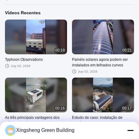
Vídeos Recentes
00:19
00:21
Typhoon Observations
Painéis solares agora podem ser
instalados em telhados curvos
July 02, 2026
July 02, 2026
00:16
00:17
As três principais vantagens dos
Estudo de caso: instalação de
módulos flexíveis
painéis solares em telhado curvo
Xingsheng Green Building
June 12, 2026
June 10, 2026