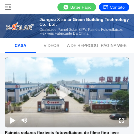
Bater Papo
Contato
Jiangsu X-solar Green Building Technology
Co., Ltd.
Qualidade Painel Solar BIPV, Painéis Fotovoltaicos
Flexíveis Fabricante Da China
CASA
VÍDEOS
LISTA DE REPRODUÇÃO
PÁGINA WEB
Painéis solares flexíveis fotovoltaicos de filme fino leve