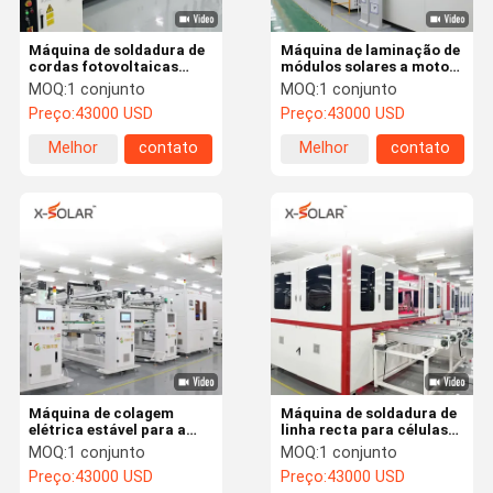
Máquina de soldadura de
Máquina de laminação de
cordas fotovoltaicas
módulos solares a motor
multibusbar para
elétrico 3 Fase 5
MOQ:
1 conjunto
MOQ:
1 conjunto
produção de células
Preço:
43000 USD
Preço:
43000 USD
elétricas de módulos
solares macios
Melhor
contato
Melhor
contato
preço
preço
Máquina de colagem
Máquina de soldadura de
elétrica estável para a
linha recta para células
linha de produção de
solares
MOQ:
1 conjunto
MOQ:
1 conjunto
módulos solares Umidade
Preço:
43000 USD
Preço:
43000 USD
5 - 75%