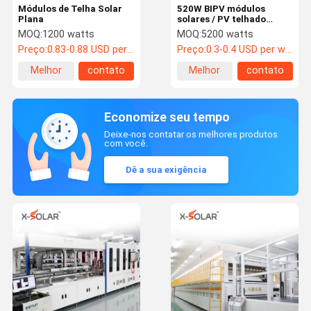
Módulos de Telha Solar
520W BIPV módulos
Plana
solares / PV telhado
telhas de energia para
MOQ:
1200 watts
MOQ:
5200 watts
parede cortina de estufa
Preço:
0.83-0.88 USD per watt
Preço:
0.3-0.4 USD per watt
Melhor
contato
Melhor
contato
preço
preço
Economize seu tempo
Deixe-nos contatar os melhores produtos
com você.
Dê a sua exigência