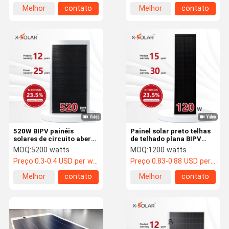
Melhor
contato
Melhor
contato
preço
preço
520W BIPV painéis
Painel solar preto telhas
solares de circuito aberto
de telhado plana BIPV
Voltagem 48,65V Painéis
vidro duplo 120W
MOQ:
5200 watts
MOQ:
1200 watts
solares de telhado de aço
material sustentável
Preço:
0.3-0.4 USD per watt
Preço:
0.83-0.88 USD per watt
colorido
Melhor
contato
Melhor
contato
preço
preço
Para Casa
Produtos
Vídeos
Espetáculo
VR