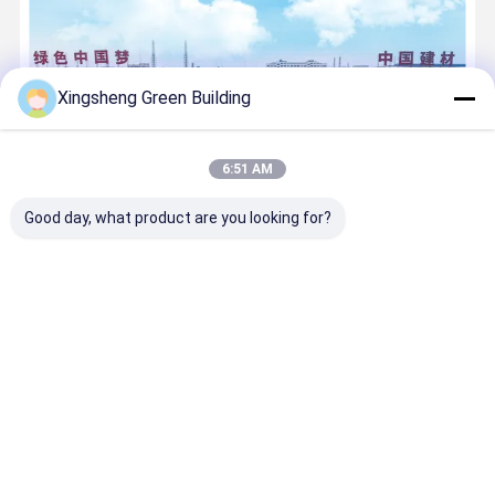
Xingsheng Green Building
6:51 AM
Good day, what product are you looking for?
Em julho de 2023, a primeira fábrica de demonstração da empresa,
Jiangsu X-Solar Green-building Technology Co., Ltd., foi
estabelecida no Jiangyin CNBM Jetion Industrial Park.Jiangsu
YuanTeng FengSheng Intelligent Manufacturing Technology Co..,
Ltd, ...
Aprenda mais
Ligue agora
Contato
Casa
Mapa do
Fale
Desktop