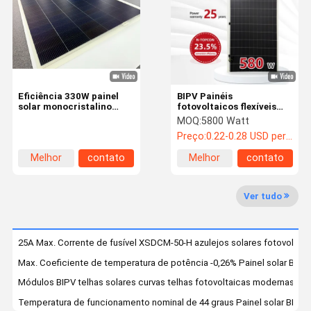
Sobre Nós
Visita À
Controle De
Contacte-
Fábrica
Qualidade
Nos
Eficiência 330W painel
BIPV Painéis
solar monocristalino
fotovoltaicos flexíveis
flexível para módulos
200W 480W 580W Modulo
MOQ:
5800 Watt
solares macios e
fotovoltaico solar de
Preço:
0.22-0.28 USD per watt
coeficiente de
edifícios Peso bruto
Notícias
Casos
Solicite Um
temperatura de potência
9,100kg
Orçamento
Melhor
contato
Melhor
contato
máximo -0,26%
preço
preço
Painel solar BIPV
Ver tudo
Painéis fotovoltaicos flexíveis
25A Max. Corrente de fusível XSDCM-50-H azulejos solares fotovoltai
Telhas solares curvas
Max. Coeficiente de temperatura de potência -0,26% Painel solar BIP
Chapas de telhado bi-vv
Módulos BIPV telhas solares curvas telhas fotovoltaicas modernas tel
Temperatura de funcionamento nominal de 44 graus Painel solar BIPV de
mono painel solar