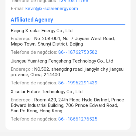
Telefone de negócios:
13910511766
E-mail:
kevin@x-solarenergy.com
Affiliated Agency
Beijing X-solar Energy Co., Ltd
Endereço :
No. 208-001, No. 7 Juyuan West Road,
Mapo Town, Shunyi District, Beijing
Telefone de negócios:
86--18762753582
Jiangsu Yuanteng Fengsheng Technology Co., Ltd
Endereço :
NO.502, shengxing road, jiangyin city, jiangsu
province, China, 214400
Telefone de negócios:
86--19952291439
X-solar Future Technology Co., Ltd
Endereço :
Room A29, 24th Floor, Hyde District, Prince
Edward Industrial Building, 706 Prince Edward Road,
San Po Kong, Hong Kong
Telefone de negócios:
86--18661276525