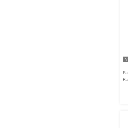
V
Pa
Pa
Mo
Ad
te