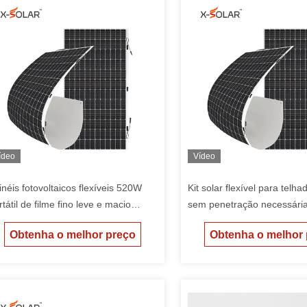
ídeo
Vídeo
inéis fotovoltaicos flexíveis 520W
Kit solar flexível para telh
tátil de filme fino leve e macio
sem penetração necessária
inel de célula solar monocristalina
incêndio e anti-refluxo 56
Obtenha o melhor preço
Obtenha o melhor
dulo solar Material de telhado
máxima
ojetado