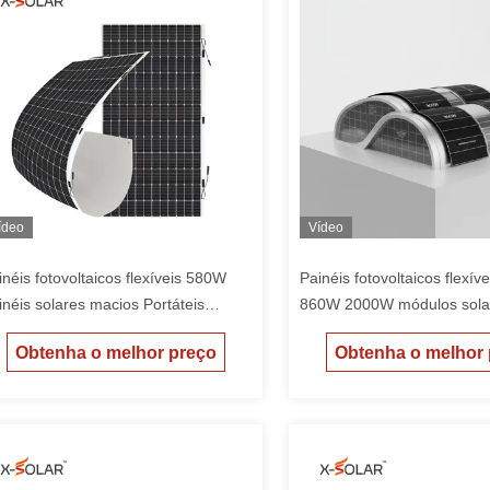
ídeo
Vídeo
inéis fotovoltaicos flexíveis 580W
Painéis fotovoltaicos flexí
inéis solares macios Portáteis
860W 2000W módulos sola
dulos fotovoltaicos leves e duráveis
edifícios BIPV com coeficie
Obtenha o melhor preço
Obtenha o melhor
equados para usos de materiais de
temperatura e design leve
lhado