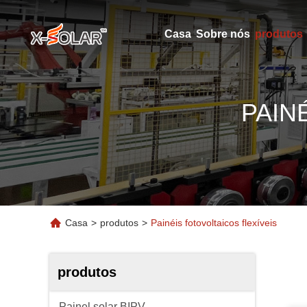
Casa
Sobre nós
produtos
PAIN
Casa
>
produtos
>
Painéis fotovoltaicos flexíveis
produtos
Painel solar BIPV