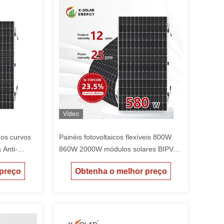
Vídeo
ados curvos
Painéis fotovoltaicos flexíveis 800W
 Anti-
860W 2000W módulos solares BIPV
0W Potência
com construção leve e perda de
 preço
Obtenha o melhor preço
energia mínima a altas temperaturas