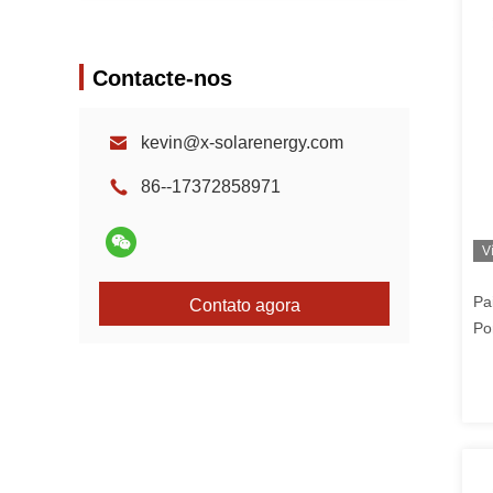
Contacte-nos
kevin@x-solarenergy.com
86--17372858971
V
Pa
Contato agora
Por
Pa
Mo
pr