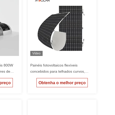
Vídeo
veis 800W
Painéis fotovoltaicos flexíveis
res de
concebidos para telhados curvos,
nte de
túneis e postos de gasolina sem
 preço
Obtenha o melhor preço
penetração no telhado e com
melhores características de segurança