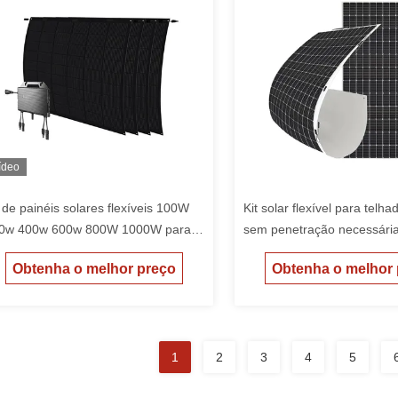
ídeo
t de painéis solares flexíveis 100W
Kit solar flexível para telh
0w 400w 600w 800W 1000W para
sem penetração necessária
/Boat/Home System
incêndio e anti-refluxo 56
Obtenha o melhor preço
Obtenha o melhor
máxima
1
2
3
4
5