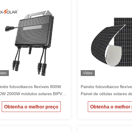
ídeo
Vídeo
inéis fotovoltaicos flexíveis 800W
Painéis fotovoltaicos flexí
0W 2000W módulos solares BIPV
Painel de células solares de
equados para integração em
macio Monocristalino Modul
Obtenha o melhor preço
Obtenha o melhor
ifícios com desempenho e
leve portátil Ideal para mate
nstrução leve
telhado