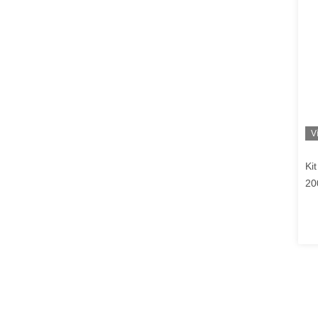
V
Ki
20
RV