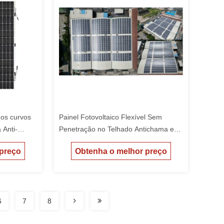
ados curvos
Painel Fotovoltaico Flexível Sem
 Anti-
Penetração no Telhado Antichama e
0W Potência
Antirreflexo para Telhados Curvos,
 preço
Obtenha o melhor preço
Túneis e Postos de Gasolina
6
7
8