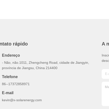
ntato rápido
A 
Endereço
Insc
desc
- Não, não.1011, Zhengcheng Road, cidade de Jiangyin,
província de Jiangsu, China 214400
Telefone
86--17372858971
E-mail
kevin@x-solarenergy.com