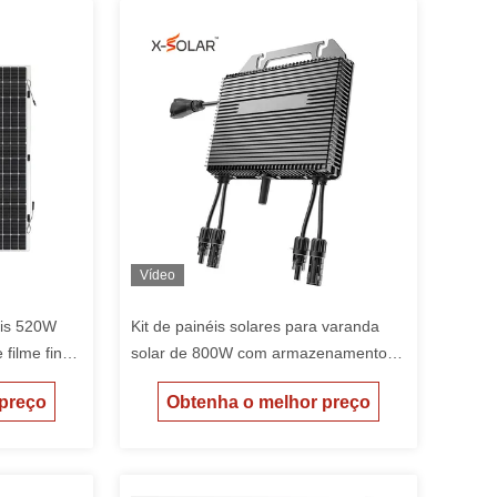
Vídeo
veis 520W
Kit de painéis solares para varanda
 filme fino
solar de 800W com armazenamento,
o solar
armazém da UE
 preço
Obtenha o melhor preço
rial de