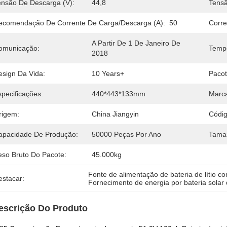
ensão De Descarga (V):
44,8
Tensã
ecomendação De Corrente De Carga/descarga (a):
50
Corre
A Partir De 1 De Janeiro De 
omunicação:
Tempe
2018
esign Da Vida:
10 Years+
Pacot
specificações:
440*443*133mm
Marca
rigem:
China Jiangyin
Códi
apacidade De Produção:
50000 Peças Por Ano
Tama
eso Bruto Do Pacote:
45.000kg
Fonte de alimentação de bateria de lítio c
estacar:
Fornecimento de energia por bateria solar
escrição Do Produto