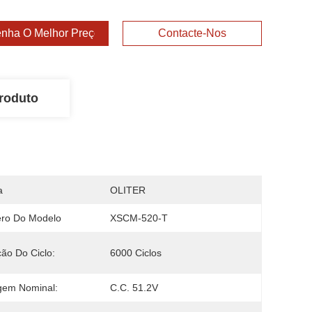
nha O Melhor Preço
Contacte-Nos
roduto
a
OLITER
ro Do Modelo
XSCM-520-T
ão Do Ciclo:
6000 Ciclos
gem Nominal:
C.C. 51.2V