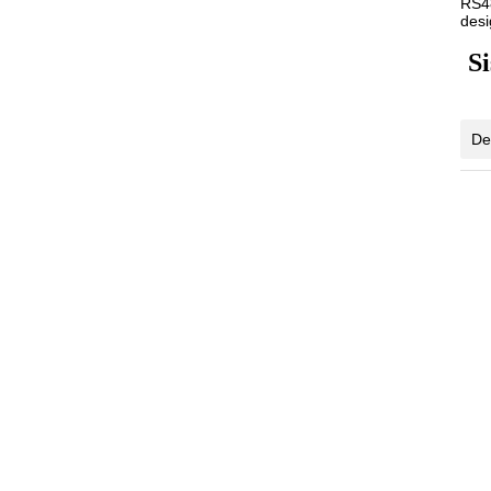
RS48
des
S
De