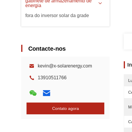
gabinete de armazenamento de
energia
fora do inversor solar da grade
Contacte-nos
I
kevin@x-solarenergy.com
13910511766
L
Ce
M
Contato agora
C