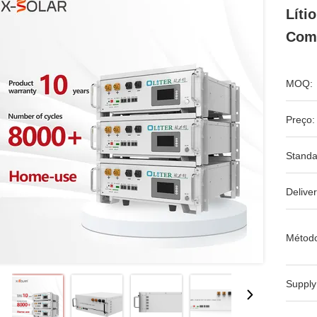
Líti
Com
MOQ:
Preço:
Standa
Deliver
Métod
Supply