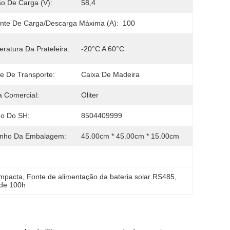
o De Carga (v):
58,4
nte De Carga/descarga Máxima (a):
100
ratura Da Prateleira:
-20°C A 60°C
e De Transporte:
Caixa De Madeira
 Comercial:
Oliter
go Do SH:
8504409999
nho Da Embalagem:
45.00cm * 45.00cm * 15.00cm
ompacta
, 
Fonte de alimentação da bateria solar RS485
, 
 de 100h