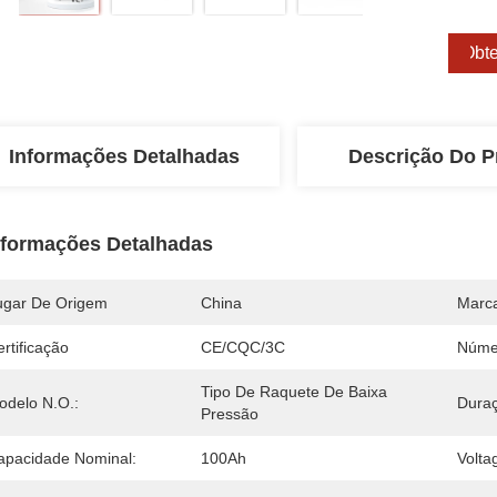
Obte
Informações Detalhadas
Descrição Do P
nformações Detalhadas
ugar De Origem
China
Marc
rtificação
CE/CQC/3C
Núme
Tipo De Raquete De Baixa 
odelo N.O.:
Duraç
Pressão
apacidade Nominal:
100Ah
Volta