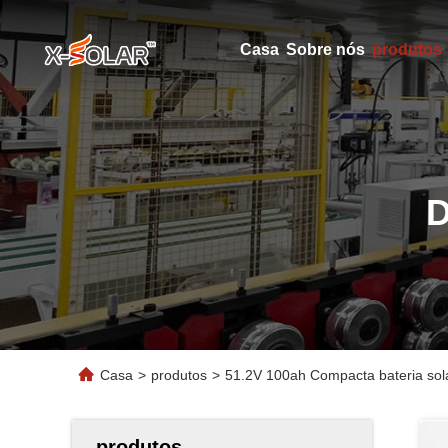
Casa
Sobre nós
produtos
Casa
>
produtos
>
51.2V 100ah Compacta bateria sol
produtos