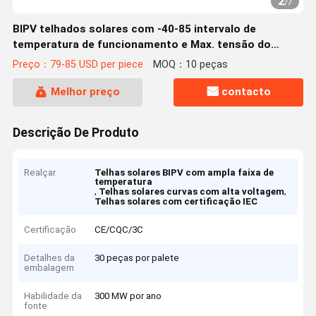
2
/
7
BIPV telhados solares com -40-85 intervalo de
temperatura de funcionamento e Max. tensão do
sistema de DC 1000/ 1500V IEC
Preço：79-85 USD per piece
MOQ：10 peças
Melhor preço
contacto
Descrição De Produto
Realçar
Telhas solares BIPV com ampla faixa de
temperatura
,
,
Telhas solares curvas com alta voltagem
Telhas solares com certificação IEC
Certificação
CE/CQC/3C
Detalhes da
30 peças por palete
embalagem
Habilidade da
300 MW por ano
fonte