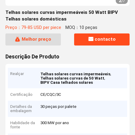
2
/
7
Telhas solares curvas impermeáveis 50 Watt BIPV
Telhas solares domésticas
Preço：79-85 USD per piece
MOQ：10 peças
Melhor preço
contacto
Descrição De Produto
Realçar
,
Telhas solares curvas impermeáveis
,
Telhas solares curvas de 50 Watt
BIPV Casa telhados solares
Certificação
CE/CQC/3C
Detalhes da
30 peças por palete
embalagem
Habilidade da
300 MW por ano
fonte