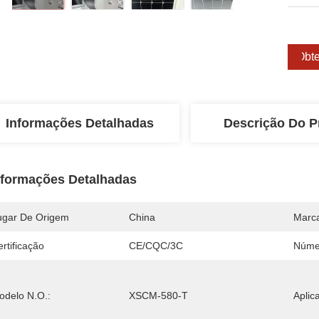
Obte
Informações Detalhadas
Descrição Do P
nformações Detalhadas
ugar De Origem
China
Marc
rtificação
CE/CQC/3C
Núme
odelo N.O.:
XSCM-580-T
Aplic