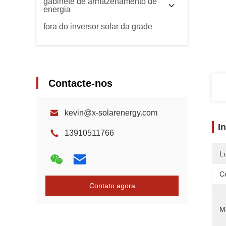
gabinete de armazenamento de
energia
fora do inversor solar da grade
Contacte-nos
kevin@x-solarenergy.com
I
13910511766
L
Ce
Contato agora
M