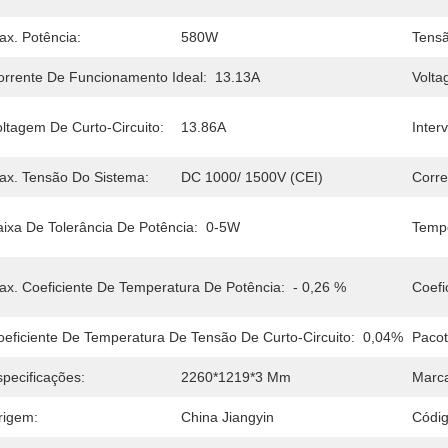
ax. Potência:
580W
Tensã
orrente De Funcionamento Ideal:
13.13A
Volta
oltagem De Curto-Circuito:
13.86A
Inter
ax. Tensão Do Sistema:
DC 1000/ 1500V (CEI)
Corre
aixa De Tolerância De Potência:
0-5W
Tempe
ax. Coeficiente De Temperatura De Potência:
- 0,26 %
Coefi
oeficiente De Temperatura De Tensão De Curto-Circuito:
0,04%
Pacot
specificações:
2260*1219*3 Mm
Marca
rigem:
China Jiangyin
Códi