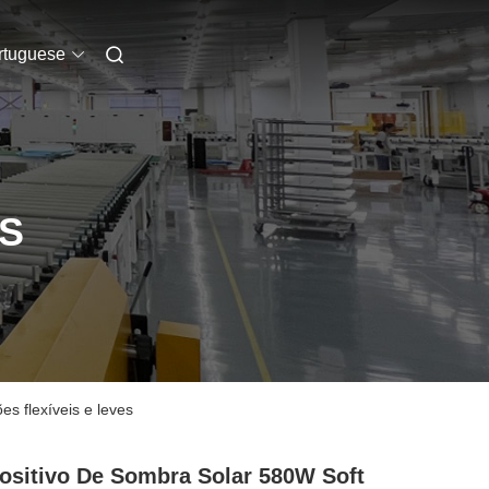
rtuguese
S
es flexíveis e leves
ositivo De Sombra Solar 580W Soft