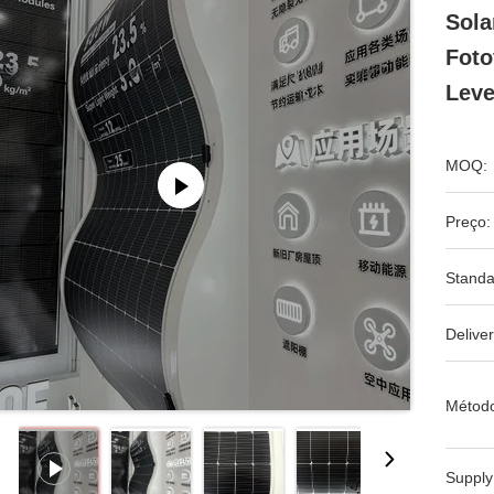
Sola
Foto
Lev
MOQ:
Preço:
Standa
Deliver
Métod
Supply