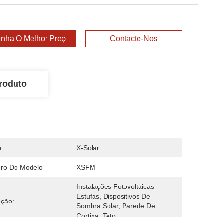
nha O Melhor Preço
Contacte-Nos
roduto
a
X-Solar
ro Do Modelo
XSFM
Instalações Fotovoltaicas, 
Estufas, Dispositivos De 
ação:
Sombra Solar, Parede De 
Cortina, Teto