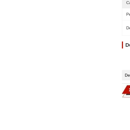
C
P
D
D
De