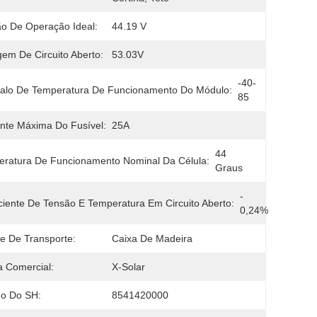
o De Operação Ideal:
44.19 V
gem De Circuito Aberto:
53.03V
-40-
valo De Temperatura De Funcionamento Do Módulo:
85
nte Máxima Do Fusível:
25A
44 
ratura De Funcionamento Nominal Da Célula:
Graus
- 
ciente De Tensão E Temperatura Em Circuito Aberto:
0,24%
e De Transporte:
Caixa De Madeira
 Comercial:
X-Solar
go Do SH:
8541420000