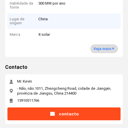
Habilidade da
300 MW por ano
fonte
Lugar de
China
origem
Marca
X-solar
Veja mais
Contacto
Mr. Kevin
- Não, não.1011, Zhengcheng Road, cidade de Jiangyin,
província de Jiangsu, China 214400
13910511766
contacto