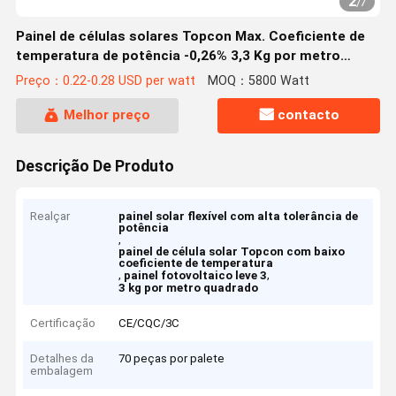
2
/
7
Painel de células solares Topcon Max. Coeficiente de
temperatura de potência -0,26% 3,3 Kg por metro
quadrado Faixa de tolerância de potência 0-5W
Preço：0.22-0.28 USD per watt
MOQ：5800 Watt
Melhor preço
contacto
Descrição De Produto
Realçar
painel solar flexível com alta tolerância de
potência
,
painel de célula solar Topcon com baixo
coeficiente de temperatura
,
,
painel fotovoltaico leve 3
3 kg por metro quadrado
Certificação
CE/CQC/3C
Detalhes da
70 peças por palete
embalagem