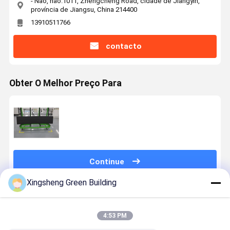
- Não, não.1011, Zhengcheng Road, cidade de Jiangyin,
província de Jiangsu, China 214400
13910511766
contacto
Obter O Melhor Preço Para
Continue
Xingsheng Green Building
Produtos Recomendados
4:53 PM