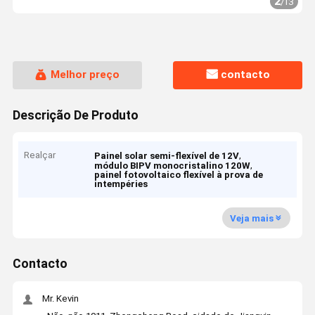
2
/
13
Melhor preço
contacto
Descrição De Produto
Realçar
,
Painel solar semi-flexível de 12V
,
módulo BIPV monocristalino 120W
painel fotovoltaico flexível à prova de
intempéries
Veja mais
Contacto
Mr. Kevin