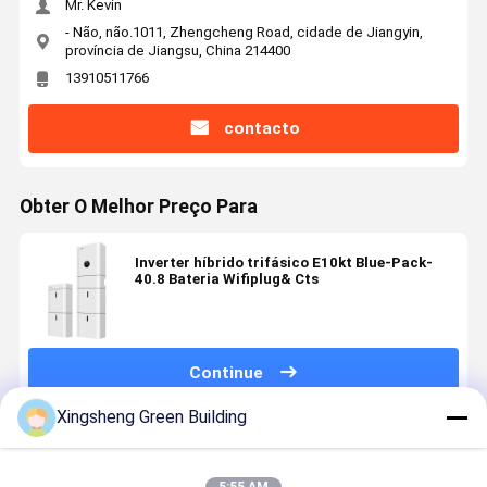
Mr. Kevin
- Não, não.1011, Zhengcheng Road, cidade de Jiangyin,
província de Jiangsu, China 214400
13910511766
contacto
Obter O Melhor Preço Para
Inverter híbrido trifásico E10kt Blue-Pack-
40.8 Bateria Wifiplug& Cts
Continue
Xingsheng Green Building
Produtos Recomendados