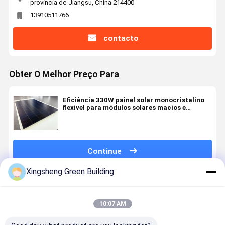
província de Jiangsu, China 214400
13910511766
contacto
Obter O Melhor Preço Para
Eficiência 330W painel solar monocristalino
flexível para módulos solares macios e
coeficiente de temperatura de potência
máximo -0,26%
Continue
Xingsheng Green Building
Produtos Recomendados
10:07 AM