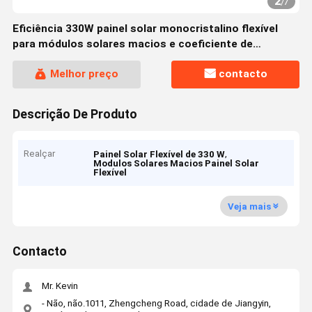
2
/
7
Eficiência 330W painel solar monocristalino flexível
para módulos solares macios e coeficiente de
temperatura de potência máximo -0,26%
Melhor preço
contacto
Descrição De Produto
Realçar
,
Painel Solar Flexível de 330 W
Modulos Solares Macios Painel Solar
Flexível
Veja mais
Contacto
Mr. Kevin
- Não, não.1011, Zhengcheng Road, cidade de Jiangyin,