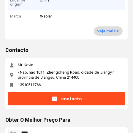
Lugar de
China
origem
Marca
X-solar
Veja mais
Contacto
Mr. Kevin
- Não, não.1011, Zhengcheng Road, cidade de Jiangyin,
província de Jiangsu, China 214400
13910511766
contacto
Obter O Melhor Preço Para