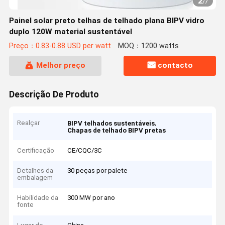
2
/
7
Painel solar preto telhas de telhado plana BIPV vidro
duplo 120W material sustentável
Preço：0.83-0.88 USD per watt
MOQ：1200 watts
Melhor preço
contacto
Descrição De Produto
Realçar
,
BIPV telhados sustentáveis
Chapas de telhado BIPV pretas
Certificação
CE/CQC/3C
Detalhes da
30 peças por palete
embalagem
Habilidade da
300 MW por ano
fonte