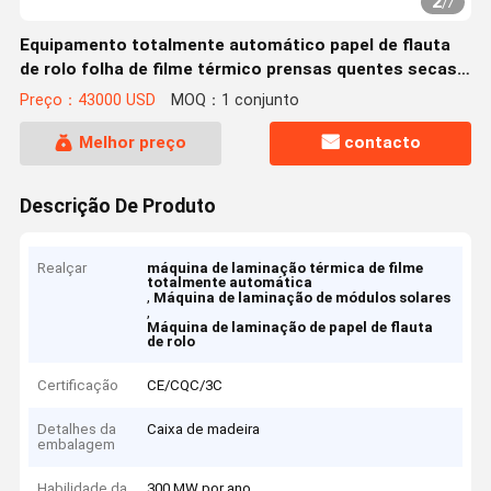
2
/
7
Equipamento totalmente automático papel de flauta
de rolo folha de filme térmico prensas quentes secas
módulo solar linha de produção máquina laminadora
Preço：43000 USD
MOQ：1 conjunto
Melhor preço
contacto
Descrição De Produto
Realçar
máquina de laminação térmica de filme
totalmente automática
,
Máquina de laminação de módulos solares
,
Máquina de laminação de papel de flauta
de rolo
Certificação
CE/CQC/3C
Detalhes da
Caixa de madeira
embalagem
Habilidade da
300 MW por ano